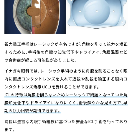
視力矯正手術はレーシックが有名ですが、角膜を削って視力を矯正
するために、手術後の角膜の知覚低下やドライアイ、角膜混濁など
の合併症が起こる可能性がありました。
イナガキ眼科では、レーシック手術のように角膜を削ることなく眼
内に直接コンタクトレンズを入れて近視や乱視を矯正する眼内コ
ンタクトレンズ治療（ICL）を受けることができます。
ICLの特徴は角膜を削らないためレーシックで問題となっていた角
膜知覚低下やドライアイになりにくく、術後鮮やかな見え方で、早
期の視力回復が期待できます。
院長は豊富な内眼手術経験に基づいた安全なICL手術を行っており
ます。