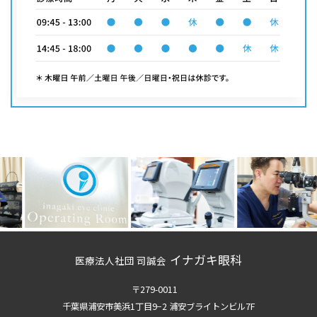
イナガキ眼科
医療法人社団 司誠会
〒279-0011
千葉県浦安市美浜1丁目9−2 浦安ブライトンビル7F