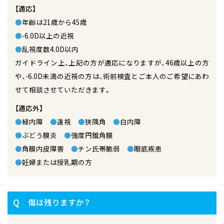
【適応】
●
年齢は21歳から45歳
●
-6.0D以上の近視
●
乱視度数4.0D以内
ガイドライン上、上記の方が適応になりますが、46歳以上の方
や、-6.0D未満の近視の方は、術前検査とご本人のご希望にあわ
せて相談させていただきます。
【適応外】
●
緑内障
●
遠視
●
狭隅角
●
白内障
●
ぶどう膜炎
●
強度円錐角膜
●
角膜内皮障害
●
チン氏帯脆弱
●
眼底疾患
●
妊婦または授乳期の方
Q
傷は残りますか？