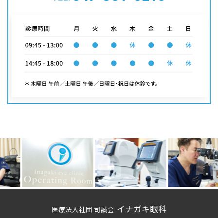
イナガキ眼科
医療法人社団 司誠会